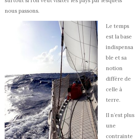
surtout si l’on veut visiter les pays par lesquels
nous passons.
Le temps
est la base
indispensa
ble et sa
notion
diffère de
celle à
terre.
Il n’est plus
une
contrainte