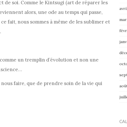
t de soi. Comme le Kintsugi (art de réparer les
avri
deviennent alors, une ode au temps qui passe,
mar
 ce fait, nous sommes à même de les sublimer et
févr
.
janv
déc
e comme un tremplin d’évolution et non une
oct
onscience…
sep
ous faire, que de prendre soin de la vie qui
aoû
juil
CA