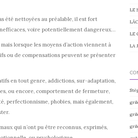
LE 
 été nettoyées au préalable, il est fort
LÂ
inefficaces, voire potentiellement dangereux…
LE 
, mais lorsque les moyens d’action viennent à
LA 
tifs ou de compensations peuvent se présenter
CO
ivatifs en tout genre, addictions, sur-adaptation,
Sté
es, ou encore, comportement de fermeture,
vité, perfectionnisme, phobies, mais également,
gril
ter.
gril
gril
maux qui n’ont pu être reconnus, exprimés,
otionnelle, ou psychologique.