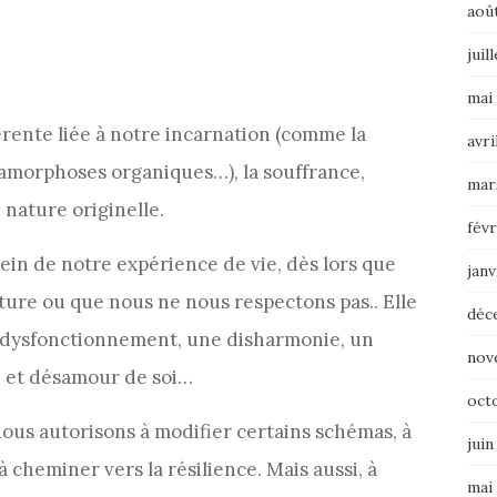
aoû
juil
mai
hérente liée à notre incarnation (comme la
avri
tamorphoses organiques…), la souffrance,
mar
 nature originelle.
févr
sein de notre expérience de vie, dès lors que
janv
ture ou que nous ne nous respectons pas.. Elle
déc
n dysfonctionnement, une disharmonie, un
nov
 et désamour de soi…
oct
ous autorisons à modifier certains schémas, à
juin
à cheminer vers la résilience. Mais aussi, à
mai