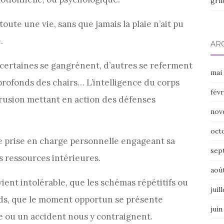
gril
ute une vie, sans que jamais la plaie n’ait pu
.
AR
, certaines se gangrènent, d’autres se referment
mai
profonds des chairs… L’intelligence du corps
févr
trusion mettant en action des défenses
nov
oct
e prise en charge personnelle engageant sa
sep
s ressources intérieures.
aoû
vient intolérable, que les schémas répétitifs ou
juil
rds, que le moment opportun se présente
juin
e ou un accident nous y contraignent.