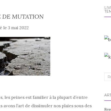
LI
TE
 DE MUTATION
é le
3 mai 2022
Re
:
AR
, les peines est familier à la plupart d’entre
us avons l’art de dissimuler nos plaies sous des
Res